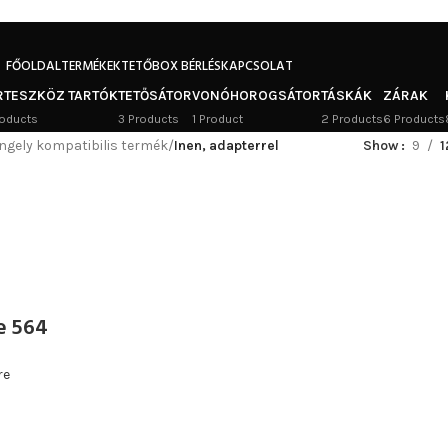
FŐOLDAL
TERMÉKEK
TETŐBOX BÉRLÉS
KAPCSOLAT
RTESZKÖZ TARTÓK
TETŐSÁTOR
VONÓHOROGSÁTOR
TÁSKÁK
ZÁRAK
oducts
3 Products
1 Product
2 Products
6 Products
ngely kompatibilis termék
/
Inen, adapterrel
Show
9
1
e 564
re