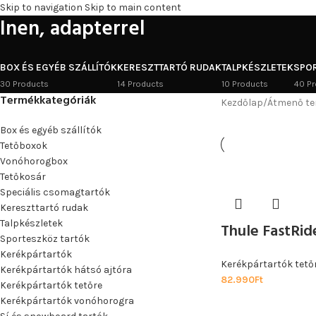
Skip to navigation
Skip to main content
Inen, adapterrel
BOX ÉS EGYÉB SZÁLLÍTÓK
KERESZTTARTÓ RUDAK
TALPKÉSZLETEK
SPO
30 Products
14 Products
10 Products
40 Pr
Termékkategóriák
Kezdőlap
/
Átmenő te
Box és egyéb szállítók
Tetőboxok
Vonóhorogbox
Tetőkosár
Speciális csomagtartók
Kereszttartó rudak
Talpkészletek
Thule FastRid
Sporteszköz tartók
Kerékpártartók
Kerékpártartók tető
Kerékpártartók hátsó ajtóra
82.990
Ft
Kerékpártartók tetőre
Kerékpártartók vonóhorogra