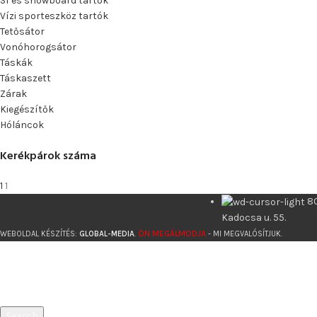
Sí és snowboard tartók
Vízi sporteszköz tartók
Tetősátor
Vonóhorogsátor
Táskák
Táskaszett
Zárak
Kiegészítők
Hóláncok
Kerékpárok száma
1
1
8
Kadocsa u. 55.
ÖN MEGÁLMODJA
WEBOLDAL KÉSZÍTÉS:
GLOBAL-MEDIA
.
- MI MEGVALÓSÍTJUK.
Search