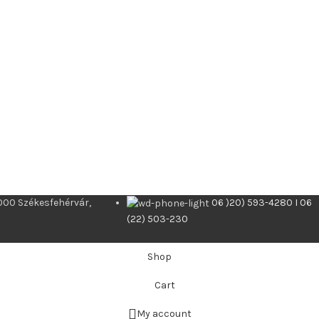
000 Székesfehérvár,
06 )20) 593-4280 I 06
(22) 503-230
Shop
Cart
My account