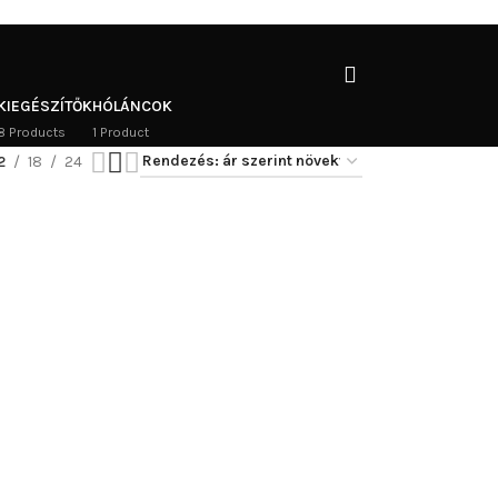
KIEGÉSZÍTŐK
HÓLÁNCOK
8 Products
1 Product
2
18
24