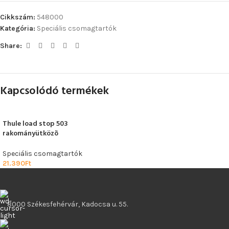
Cikkszám:
548000
Kategória:
Speciális csomagtartók
Share:
Kapcsolódó termékek
Thule load stop 503
rakományütközõ
Speciális csomagtartók
21.390
Ft
8000 Székesfehérvár, Kadocsa u. 55.