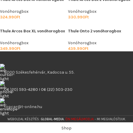
Vonóhorogbox
Vonóhorogbox
324.990
Ft
330.990
Ft
Thule Arcos Box XL vonóhorogbox
Thule Onto 2 vonóhorogbox
Vonóhorogbox
Vonóhorogbox
349.990
Ft
439.990
Ft
8000 Székesfehérvár, Kadocsa u. 55.
06 )20) 593-4280 I 06 (22) 503-230
topcar@t-online.hu
ÖN MEGÁLMODJA
WEBOLDAL KÉSZÍTÉS:
GLOBAL-MEDIA
.
- MI MEGVALÓSÍTJUK.
Shop