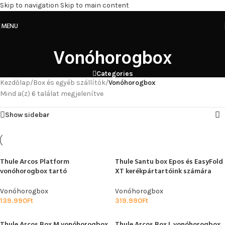
Skip to navigation
Skip to main content
MENU
Vonóhorogbox
Categories
Kezdőlap
/
Box és egyéb szállítók
/
Vonóhorogbox
Mind a(z) 6 találat megjelenítve
Show sidebar
Thule Arcos Platform
Thule Santu box Epos és EasyFold
vonóhorogbox tartó
XT kerékpártartóink számára
Vonóhorogbox
Vonóhorogbox
139.990
Ft
319.990
Ft
Thule Arcos Box M vonóhorogbox
Thule Arcos Box L vonóhorogbox