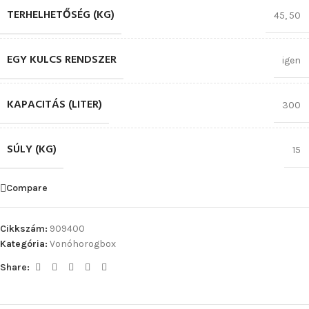
TERHELHETŐSÉG (KG)
45
,
50
EGY KULCS RENDSZER
igen
KAPACITÁS (LITER)
300
SÚLY (KG)
15
Compare
Cikkszám:
909400
Kategória:
Vonóhorogbox
Share: