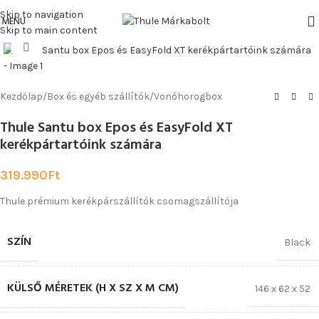
Skip to navigation
Watch video
MENU
Skip to main content
Click to enlarge
Kezdőlap
/
Box és egyéb szállítók
/
Vonóhorogbox
Thule Santu box Epos és EasyFold XT
kerékpártartóink számára
319.990
Ft
Thule prémium kerékpárszállítók csomagszállítója
SZÍN
Black
KÜLSŐ MÉRETEK (H X SZ X M CM)
146 x 62 x 52