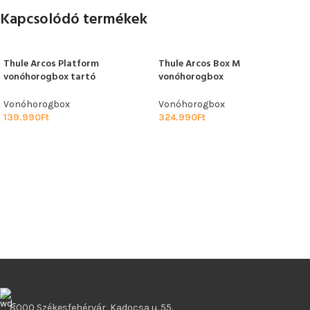
Kapcsolódó termékek
Thule Arcos Platform
Thule Arcos Box M
vonóhorogbox tartó
vonóhorogbox
Vonóhorogbox
Vonóhorogbox
139.990
Ft
324.990
Ft
8000 Székesfehérvár, Kadocsa u. 55.