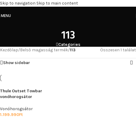
Skip to navigation
Skip to main content
MENU
113
Categories
Kezdőlap
/
Belső magasság termék
/
113
Összesen 1 találat
Show sidebar
Thule Outset Towbar
vonóhorogsátor
Vonóhorogsátor
1.199.990
Ft