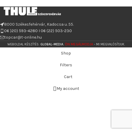
8000 Székesfehérvár, Kadocsa u. 55.
06 )20) 593-4280 I 06 (22) 503-230
topcar@t-online.hu
ÖN MEGÁLMODJA
WEBOLDAL KÉSZÍTÉS:
GLOBAL-MEDIA
.
- MI MEGVALÓSÍTJUK.
Shop
Filters
Cart
My account