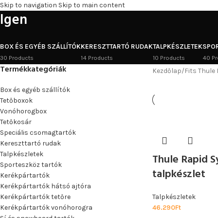
Skip to navigation
Skip to main content
Igen
BOX ÉS EGYÉB SZÁLLÍTÓK
KERESZTTARTÓ RUDAK
TALPKÉSZLETEK
SPO
30 Products
14 Products
10 Products
40 Pr
Termékkategóriák
Kezdőlap
/
Fits Thule
Box és egyéb szállítók
Tetőboxok
Vonóhorogbox
Tetőkosár
Speciális csomagtartók
Kereszttartó rudak
Talpkészletek
Thule Rapid S
Sporteszköz tartók
talpkészlet
Kerékpártartók
Kerékpártartók hátsó ajtóra
Kerékpártartók tetőre
Talpkészletek
Kerékpártartók vonóhorogra
46.290
Ft