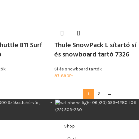
huttle 811 Surf
Thule SnowPack L sítartó sí
ó
és snowboard tartó 7326
tók
Sí és snowboard tartók
87.890
Ft
1
2
→
000 Székesfehérvár,
06 )20) 593-4280 I 06
(22) 503-230
Shop
Cart