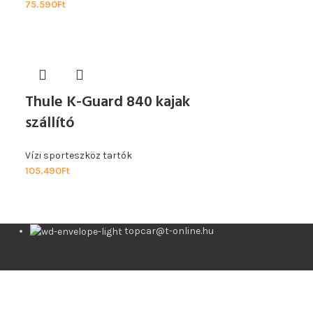
75.590
Ft
Thule K-Guard 840 kajak
szállító
Vízi sporteszköz tartók
105.490
Ft
topcar@t-online.hu