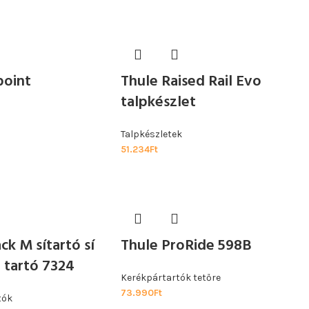
point
Thule Raised Rail Evo
talpkészlet
Talpkészletek
51.234
Ft
k M sítartó sí
Thule ProRide 598B
 tartó 7324
Kerékpártartók tetőre
73.990
Ft
tók