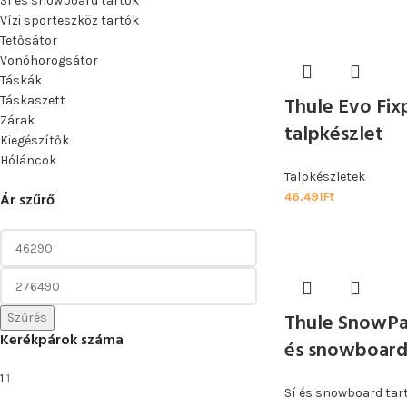
Sí és snowboard tartók
Vízi sporteszköz tartók
Tetősátor
Vonóhorogsátor
Táskák
Thule Evo Fix
Táskaszett
Zárak
talpkészlet
Kiegészítők
Hóláncok
Talpkészletek
Ár szűrő
46.491
Ft
Thule SnowPac
Szűrés
Kerékpárok száma
és snowboard
1
1
Sí és snowboard tar