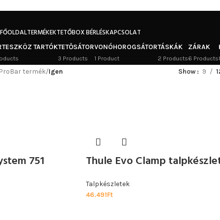
FŐOLDAL
TERMÉKEK
TETŐBOX BÉRLÉS
KAPCSOLAT
RTESZKÖZ TARTÓK
TETŐSÁTOR
VONÓHOROGSÁTOR
TÁSKÁK
ZÁRAK
oducts
3 Products
1 Product
2 Products
6 Products
 ProBar termék
/
Igen
Show
9
1
ystem 751
Thule Evo Clamp talpkészle
Talpkészletek
46.491
Ft