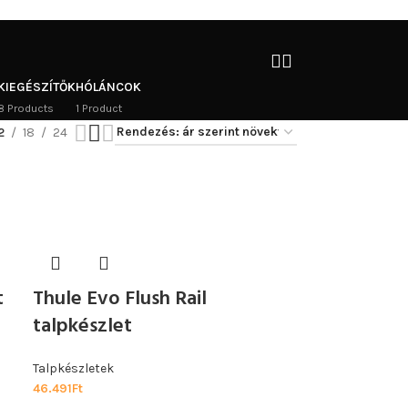
KIEGÉSZÍTŐK
HÓLÁNCOK
8 Products
1 Product
2
18
24
t
Thule Evo Flush Rail
talpkészlet
Talpkészletek
46.491
Ft