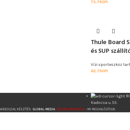
73.790
Ft
Thule Board S
és SUP szállít
Vízi sporteszköz tar
82.790
Ft
8
Kadocsa u. 55.
ÖN MEGÁLMODJA
WEBOLDAL KÉSZÍTÉS:
GLOBAL-MEDIA
.
- MI MEGVALÓSÍTJUK.