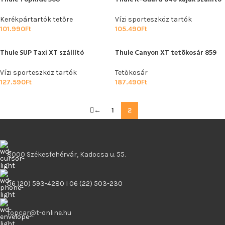
Kerékpártartók tetőre
Vízi sporteszköz tartók
101.990
Ft
105.490
Ft
Thule SUP Taxi XT szállító
Thule Canyon XT tetõkosár 859
Vízi sporteszköz tartók
Tetőkosár
127.590
Ft
187.490
Ft
←
1
2
8000 Székesfehérvár, Kadocsa u. 55.
06 )20) 593-4280 I 06 (22) 503-230
topcar@t-online.hu