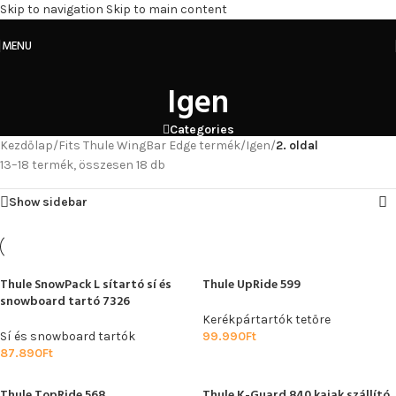
Skip to navigation
Skip to main content
MENU
Igen
Categories
Kezdőlap
/
Fits Thule WingBar Edge termék
/
Igen
/
2. oldal
13–18 termék, összesen 18 db
Show sidebar
Thule SnowPack L sítartó sí és
Thule UpRide 599
snowboard tartó 7326
Kerékpártartók tetőre
Sí és snowboard tartók
99.990
Ft
87.890
Ft
Thule TopRide 568
Thule K-Guard 840 kajak szállító