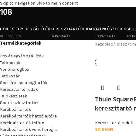
Skip to navigation
Skip to main content
108
BOX ÉS EGYÉB SZÁLLÍTÓK
KERESZTTARTÓ RUDAK
TALPKÉSZLETEK
SPO
30 Products
14 Products
10 Products
40 Pr
Termékkategóriák
Kezdőlap
/
Hossz (cm
Box és egyéb szállítók
Tetőboxok
Vonóhorogbox
Tetőkosár
Speciális csomagtartók
Kereszttartó rudak
Talpkészletek
Thule SquareB
Sporteszköz tartók
kereszttartó 
Kerékpártartók
Kerékpártartók hátsó ajtóra
Kerékpártartók tetőre
Kereszttartó rudak
Kerékpártartók vonóhorogra
30.990
Ft