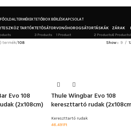
FŐOLDAL
TERMÉKEK
TETŐBOX BÉRLÉS
KAPCSOLAT
RTESZKÖZ TARTÓK
TETŐSÁTOR
VONÓHOROGSÁTOR
TÁSKÁK
ZÁRAK
oducts
3 Products
1 Product
2 Products
6 Products
) termék
/
108
Show
9
1
ar Evo 108
Thule Wingbar Evo 108
rudak (2x108cm)
kereszttartó rudak (2x108cm
Kereszttartó rudak
46.491
Ft