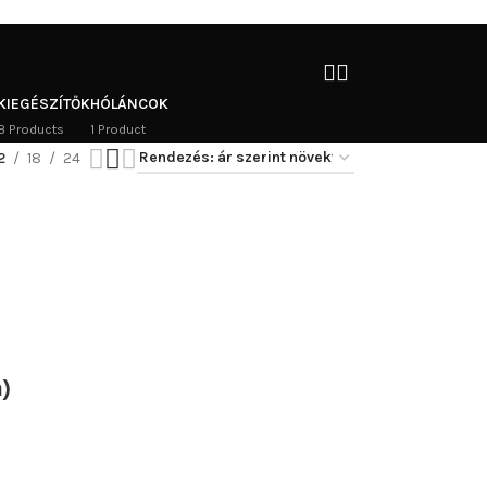
KIEGÉSZÍTŐK
HÓLÁNCOK
8 Products
1 Product
2
18
24
)