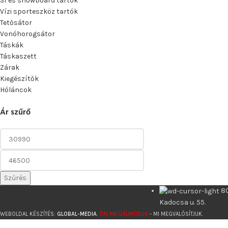
Sí és snowboard tartók
Vízi sporteszköz tartók
Tetősátor
Vonóhorogsátor
Táskák
Táskaszett
Zárak
Kiegészítők
Hóláncok
Ár szűrő
Szűrés
8
Kadocsa u. 55.
ÖN MEGÁLMODJA
WEBOLDAL KÉSZÍTÉS:
GLOBAL-MEDIA
.
- MI MEGVALÓSÍTJUK.