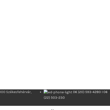
000 Székesfehérvár,
06 )20) 593-4280 I 06
(22) 503-230