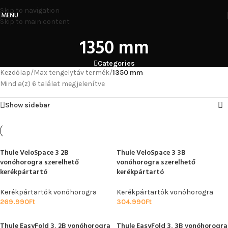
Skip to navigation
MENU
Skip to main content
1350 mm
Categories
Kezdőlap
/
Max tengelytáv termék
/
1350 mm
Mind a(z) 6 találat megjelenítve
Show sidebar
Thule VeloSpace 3 2B
Thule VeloSpace 3 3B
vonóhorogra szerelhető
vonóhorogra szerelhető
kerékpártartó
kerékpártartó
Kerékpártartók vonóhorogra
Kerékpártartók vonóhorogra
269.990
Ft
304.990
Ft
Thule EasyFold 3, 2B vonóhorogra
Thule EasyFold 3, 3B vonóhorogra