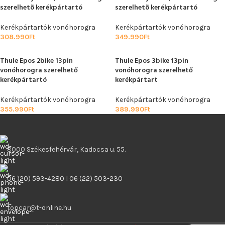
szerelhetõ kerékpártartó
szerelhetõ kerékpártartó
Kerékpártartók vonóhorogra
Kerékpártartók vonóhorogra
308.990
Ft
349.990
Ft
Thule Epos 2bike 13pin
Thule Epos 3bike 13pin
vonóhorogra szerelhető
vonóhorogra szerelhető
kerékpártartó
kerékpártart
Kerékpártartók vonóhorogra
Kerékpártartók vonóhorogra
355.990
Ft
389.990
Ft
8000 Székesfehérvár, Kadocsa u. 55.
06 )20) 593-4280 I 06 (22) 503-230
topcar@t-online.hu