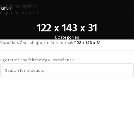
Skip to navigation
MENU
Skip to main content
122 x 143 x 31
Categories
Kezdőlap
/
Összehajtott méret termék
/
122 x 143 x 31
Egy termék se felelt meg a keresésnek.