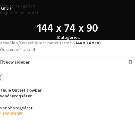
Skip to navigation
MENU
Skip to main content
144 x 74 x 90
Categories
Kezdőlap
/
Összehajtott méret termék
/
144 x 74 x 90
Összesen 1 találat
Show sidebar
Thule Outset Towbar
vonóhorogsátor
Vonóhorogsátor
1.199.990
Ft