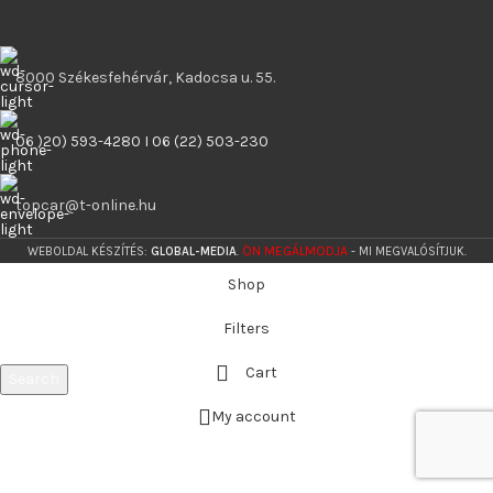
8000 Székesfehérvár, Kadocsa u. 55.
06 )20) 593-4280 I 06 (22) 503-230
topcar@t-online.hu
ÖN MEGÁLMODJA
WEBOLDAL KÉSZÍTÉS:
GLOBAL-MEDIA
.
- MI MEGVALÓSÍTJUK.
Shop
Filters
Cart
Search
Start typing to see products you are looking for.
My account