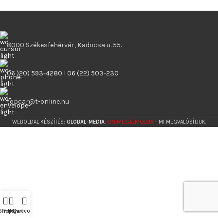
8000 Székesfehérvár, Kadocsa u. 55.
06 )20) 593-4280 I 06 (22) 503-230
topcar@t-online.hu
ÖN MEGÁLMODJA
WEBOLDAL KÉSZÍTÉS:
GLOBAL-MEDIA
.
- MI MEGVALÓSÍTJUK.
Shop
Filters
My account
Cart