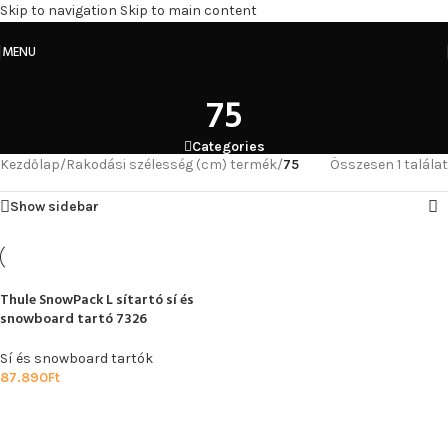
Skip to navigation
Skip to main content
MENU
75
Categories
Kezdőlap
/
Rakodási szélesség (cm) termék
/
75
Összesen 1 találat
Show sidebar
Thule SnowPack L sítartó sí és
snowboard tartó 7326
Sí és snowboard tartók
87.890
Ft