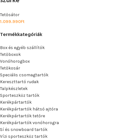
szürke
Tetősátor
1.099.990
Ft
Termékkategóriák
Box és egyéb szállítók
Tetőboxok
Vonóhorogbox
Tetőkosár
Speciális csomagtartók
Kereszttartó rudak
Talpkészletek
Sporteszköz tartók
Kerékpártartók
Kerékpártartók hátsó ajtóra
Kerékpártartók tetőre
Kerékpártartók vonóhorogra
Sí és snowboard tartók
Vízi sporteszköz tartók