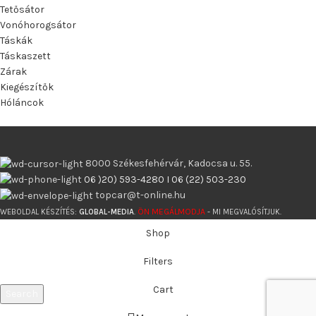
Tetősátor
Vonóhorogsátor
Táskák
Táskaszett
Zárak
Kiegészítők
Hóláncok
8000 Székesfehérvár, Kadocsa u. 55.
06 )20) 593-4280 I 06 (22) 503-230
topcar@t-online.hu
ÖN MEGÁLMODJA
WEBOLDAL KÉSZÍTÉS:
GLOBAL-MEDIA
.
- MI MEGVALÓSÍTJUK.
Shop
Filters
Cart
Search
Start typing to see products you are looking for.