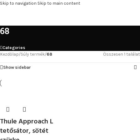
Skip to navigation
Skip to main content
MENU
68
Categories
Kezdőlap
/
Súly termék
/
68
Összesen 1 találat
Show sidebar
Thule Approach L
tetősátor, sötét