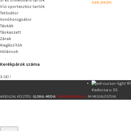
Sí és snowboard tartók
349.990
Ft
Vízi sporteszköz tartók
Tetősátor
Vonóhorogsátor
Táskák
Táskaszett
Zárak
Kiegészítők
Hóláncok
Kerékpárok száma
3 (4)
1
8
Kadocsa u. 55.
ÖN MEGÁLMODJA
WEBOLDAL KÉSZÍTÉS:
GLOBAL-MEDIA
.
- MI MEGVALÓSÍTJUK.
Search