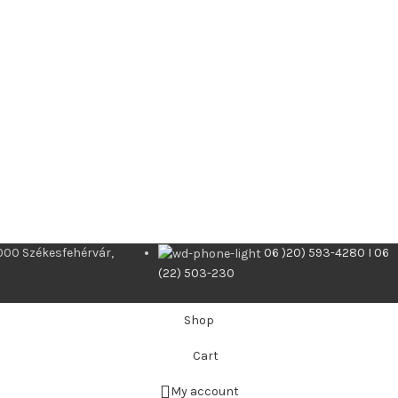
000 Székesfehérvár,
06 )20) 593-4280 I 06
(22) 503-230
Shop
Cart
My account