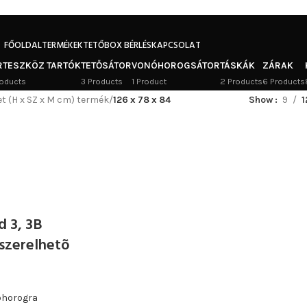
FŐOLDAL
TERMÉKEK
TETŐBOX BÉRLÉS
KAPCSOLAT
RTESZKÖZ TARTÓK
TETŐSÁTOR
VONÓHOROGSÁTOR
TÁSKÁK
ZÁRAK
oducts
3 Products
1 Product
2 Products
6 Products
et (H x SZ x M cm) termék
/
126 x 78 x 84
Show
9
1
d 3, 3B
szerelhetõ
ó
óhorogra