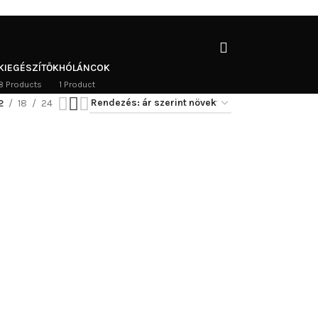
KIEGÉSZÍTŐK
HÓLÁNCOK
8 Products
1 Product
2
18
24