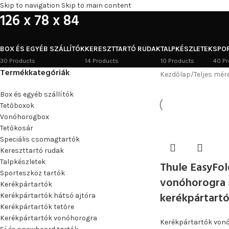
Skip to navigation
Skip to main content
126 x 78 x 84
BOX ÉS EGYÉB SZÁLLÍTÓK
KERESZTTARTÓ RUDAK
TALPKÉSZLETEK
SPO
30 Products
14 Products
10 Products
40 Pr
Termékkategóriák
Kezdőlap
/
Teljes mér
Box és egyéb szállítók
Tetőboxok
Vonóhorogbox
Tetőkosár
Speciális csomagtartók
Kereszttartó rudak
Talpkészletek
Thule EasyFol
Sporteszköz tartók
vonóhorogra 
Kerékpártartók
kerékpártart
Kerékpártartók hátsó ajtóra
Kerékpártartók tetőre
Kerékpártartók vonóhorogra
Kerékpártartók von