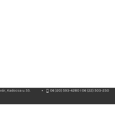
ár, Kadocsa u. 55.
06 )20) 593-4280 I 06 (22) 503-230