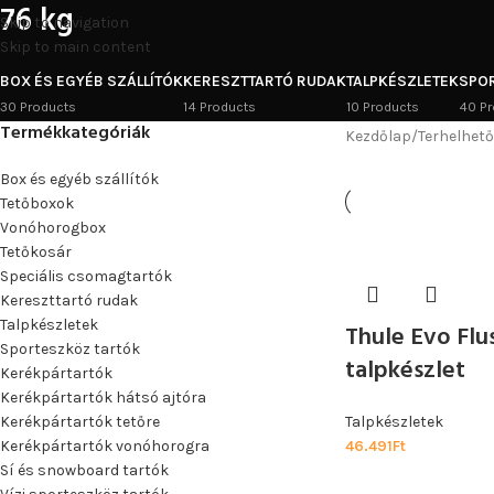
76 kg
Skip to navigation
Skip to main content
BOX ÉS EGYÉB SZÁLLÍTÓK
KERESZTTARTÓ RUDAK
TALPKÉSZLETEK
SPO
30 Products
14 Products
10 Products
40 Pr
Termékkategóriák
Kezdőlap
/
Terhelhet
Box és egyéb szállítók
Tetőboxok
Vonóhorogbox
Tetőkosár
Speciális csomagtartók
Kereszttartó rudak
Talpkészletek
Thule Evo Flus
Sporteszköz tartók
talpkészlet
Kerékpártartók
Kerékpártartók hátsó ajtóra
Kerékpártartók tetőre
Talpkészletek
Kerékpártartók vonóhorogra
46.491
Ft
Sí és snowboard tartók