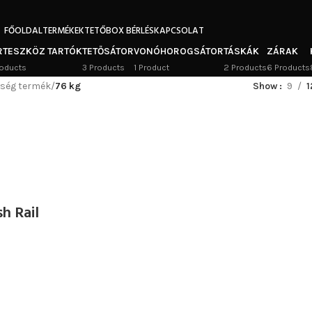
FŐOLDAL
TERMÉKEK
TETŐBOX BÉRLÉS
KAPCSOLAT
RTESZKÖZ TARTÓK
TETŐSÁTOR
VONÓHOROGSÁTOR
TÁSKÁK
ZÁRAK
oducts
3 Products
1 Product
2 Products
6 Products
őség termék
/
76 kg
Show
9
1
h Rail