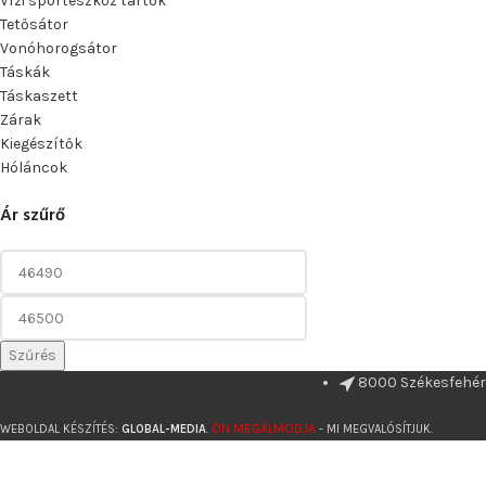
Vízi sporteszköz tartók
Tetősátor
Vonóhorogsátor
Táskák
Táskaszett
Zárak
Kiegészítők
Hóláncok
Ár szűrő
Szűrés
8000 Székesfehérv
ÖN MEGÁLMODJA
WEBOLDAL KÉSZÍTÉS:
GLOBAL-MEDIA
.
- MI MEGVALÓSÍTJUK.