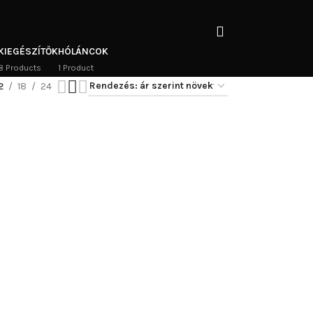
KIEGÉSZÍTŐK
HÓLÁNCOK
8 Products
1 Product
2
18
24