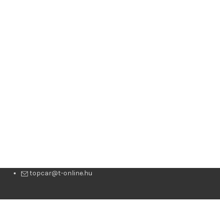
topcar@t-online.hu