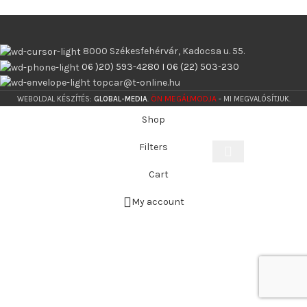
8000 Székesfehérvár, Kadocsa u. 55.
06 )20) 593-4280 I 06 (22) 503-230
topcar@t-online.hu
ÖN MEGÁLMODJA
WEBOLDAL KÉSZÍTÉS:
GLOBAL-MEDIA
.
- MI MEGVALÓSÍTJUK.
Shop
Filters
Cart
Start typing to see products you are looking for.
My account