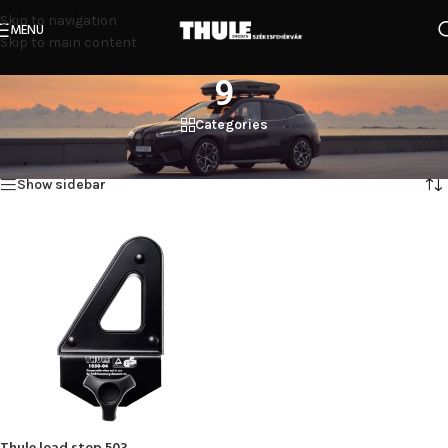
Skip to navigation
MENU
Skip to main content
9
Categories
Kezdőlap
/
Termék magassága (cm) termék
/
9
Összesen 1 találat
Show sidebar