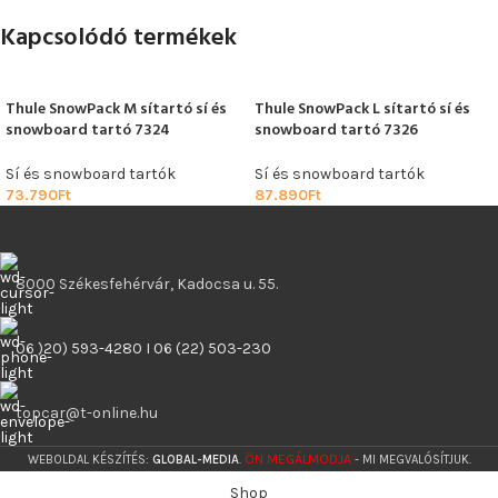
Kapcsolódó termékek
Thule SnowPack M sítartó sí és
Thule SnowPack L sítartó sí és
snowboard tartó 7324
snowboard tartó 7326
Sí és snowboard tartók
Sí és snowboard tartók
73.790
Ft
87.890
Ft
8000 Székesfehérvár, Kadocsa u. 55.
06 )20) 593-4280 I 06 (22) 503-230
topcar@t-online.hu
ÖN MEGÁLMODJA
WEBOLDAL KÉSZÍTÉS:
GLOBAL-MEDIA
.
- MI MEGVALÓSÍTJUK.
Shop