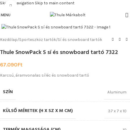
Skip to navigation
Skip to main content
Watch video
MENU
Click to enlarge
Kezdőlap
/
Sporteszköz tartók
/
Sí és snowboard tartók
Thule SnowPack S sí és snowboard tartó 7322
67.090
Ft
Karcsú, áramvonalas síléc és snowboard tartó
SZÍN
Aluminum
KÜLSŐ MÉRETEK (H X SZ X M CM)
37 x 7 x 10
TERMÉK MAGASSÁGA (CM)
10