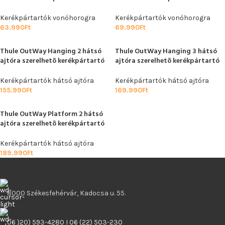
Kerékpártartók vonóhorogra
Kerékpártartók vonóhorogra
63.990
Ft
69.990
Ft
Thule OutWay Hanging 2 hátsó
Thule OutWay Hanging 3 hátsó
ajtóra szerelhetõ kerékpártartó
ajtóra szerelhetõ kerékpártartó
Kerékpártartók hátsó ajtóra
Kerékpártartók hátsó ajtóra
155.990
Ft
169.990
Ft
Thule OutWay Platform 2 hátsó
ajtóra szerelhetõ kerékpártartó
Kerékpártartók hátsó ajtóra
189.990
Ft
8000 Székesfehérvár, Kadocsa u. 55.
06 )20) 593-4280 I 06 (22) 503-230