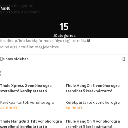
Skip to navigation
MENU
Skip to main content
15
Categories
Kezdőlap
/
1db kerékpár max súlya (kg) termék
/
15
Mind a(z) 7 találat megjelenítve
Show sidebar
Thule Xpress 2 vonóhorogra
Thule HangOn 3 vonóhorogra
szerelhető kerékpártartó
szerelhető kerékpártartó
Kerékpártartók vonóhorogra
Kerékpártartók vonóhorogra
37.990
Ft
56.990
Ft
Thule HangOn 3 Tilt vonóhorogra
Thule HangOn 4 vonóhorogra
szerelhető kerékpártartó
szerelhető kerékpártartó