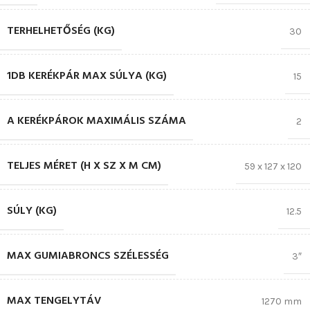
TERHELHETŐSÉG (KG)
30
1DB KERÉKPÁR MAX SÚLYA (KG)
15
A KERÉKPÁROK MAXIMÁLIS SZÁMA
2
TELJES MÉRET (H X SZ X M CM)
59 x 127 x 120
SÚLY (KG)
12.5
MAX GUMIABRONCS SZÉLESSÉG
3″
MAX TENGELYTÁV
1270 mm