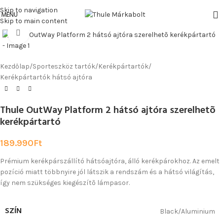
Skip to navigation
Watch video
MENU
Skip to main content
Click to enlarge
Kezdőlap
/
Sporteszköz tartók
/
Kerékpártartók
/
Kerékpártartók hátsó ajtóra
Thule OutWay Platform 2 hátsó ajtóra szerelhetõ
kerékpártartó
189.990
Ft
Prémium kerékpárszállító hátsóajtóra, álló kerékpárokhoz. Az emelt
pozíció miatt többnyire jól látszik a rendszám és a hátsó világítás,
így nem szükséges kiegészítõ lámpasor.
SZÍN
Black/Aluminium