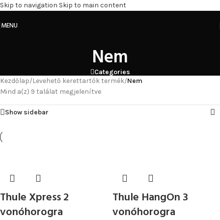
Skip to navigation
Skip to main content
MENU
Nem
Categories
Kezdőlap
/
Levehető kerettartók termék
/
Nem
Mind a(z) 9 találat megjelenítve
Show sidebar
Thule Xpress 2
Thule HangOn 3
vonóhorogra
vonóhorogra