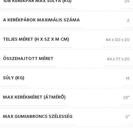
1DB KERÉKPÁR MAX SÚLYA (KG)
25
A KERÉKPÁROK MAXIMÁLIS SZÁMA
2
TELJES MÉRET (H X SZ X M CM)
64 x 122 x 20
ÖSSZEHAJTOTT MÉRET
64 x 77 x 20
SÚLY (KG)
14
MAX KERÉKMÉRET (ÁTMÉRŐ)
29″
MAX GUMIABRONCS SZÉLESSÉG
3″