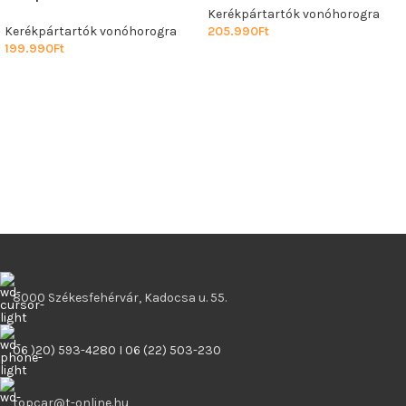
Kerékpártartók vonóhorogra
Kerékpártartók vonóhorogra
205.990
Ft
199.990
Ft
8000 Székesfehérvár, Kadocsa u. 55.
06 )20) 593-4280 I 06 (22) 503-230
topcar@t-online.hu