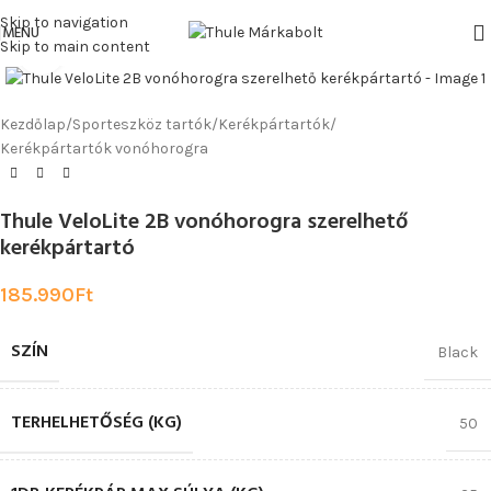
Skip to navigation
MENU
Skip to main content
Click to enlarge
Kezdőlap
/
Sporteszköz tartók
/
Kerékpártartók
/
Kerékpártartók vonóhorogra
Thule VeloLite 2B vonóhorogra szerelhető
kerékpártartó
185.990
Ft
SZÍN
Black
TERHELHETŐSÉG (KG)
50