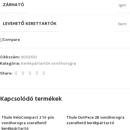
ZÁRHATÓ
Igen
LEVEHETŐ KERETTARTÓK
Nem
Compare
Cikkszám:
9052100
Kategória:
Kerékpártartók vonóhorogra
Share:
Kapcsolódó termékek
Thule VeloCompact 2 13-pin
Thule OutPace 2B vonóhorogra
vonóhorogra szerelhető
szerelhető kerékpártartó
kerékpártartó