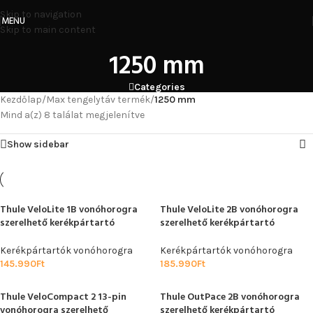
Skip to navigation
MENU
Skip to main content
1250 mm
Categories
Kezdőlap
/
Max tengelytáv termék
/
1250 mm
Mind a(z) 8 találat megjelenítve
Show sidebar
Thule VeloLite 1B vonóhorogra
Thule VeloLite 2B vonóhorogra
szerelhető kerékpártartó
szerelhető kerékpártartó
Kerékpártartók vonóhorogra
Kerékpártartók vonóhorogra
145.990
Ft
185.990
Ft
Thule VeloCompact 2 13-pin
Thule OutPace 2B vonóhorogra
vonóhorogra szerelhető
szerelhető kerékpártartó