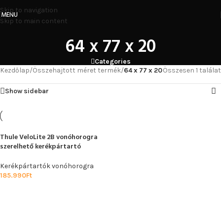
Skip to navigation
MENU
Skip to main content
64 x 77 x 20
Categories
Kezdőlap
/
Összehajtott méret termék
/
64 x 77 x 20
Összesen 1 találat
Show sidebar
Thule VeloLite 2B vonóhorogra
szerelhető kerékpártartó
Kerékpártartók vonóhorogra
185.990
Ft