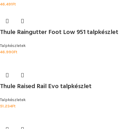
46.491
Ft
Thule Raingutter Foot Low 951 talpkészlet
Talpkészletek
46.990
Ft
Thule Raised Rail Evo talpkészlet
Talpkészletek
51.234
Ft