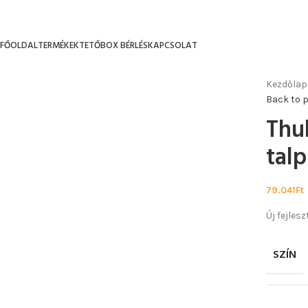
FŐOLDAL
TERMÉKEK
TETŐBOX BÉRLÉS
KAPCSOLAT
Kezdőlap
Back to 
Thul
talp
79.041
Ft
Új fejles
SZÍN