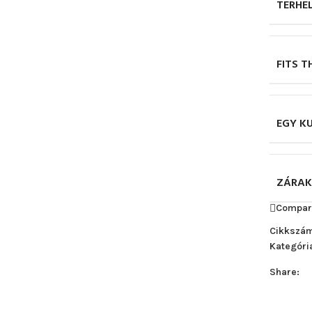
TERHE
FITS 
EGY K
ZÁRAK
Compar
Cikkszá
Kategóri
Share: