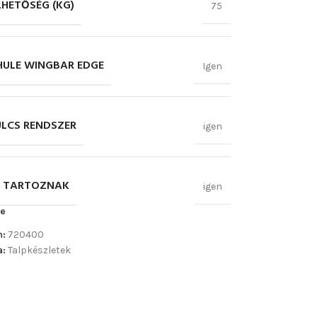
LHETŐSÉG (KG)
75
THULE WINGBAR EDGE
Igen
ULCS RENDSZER
igen
 TARTOZNAK
igen
e
m:
720400
a:
Talpkészletek