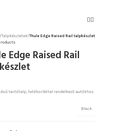
/
Talpkészletek
/
Thule Edge Raised Rail talpkészlet
products
e Edge Raised Rail
készlet
ztésû tartótalp, tetõkorláttal rendelkezõ autókhoz.
Black