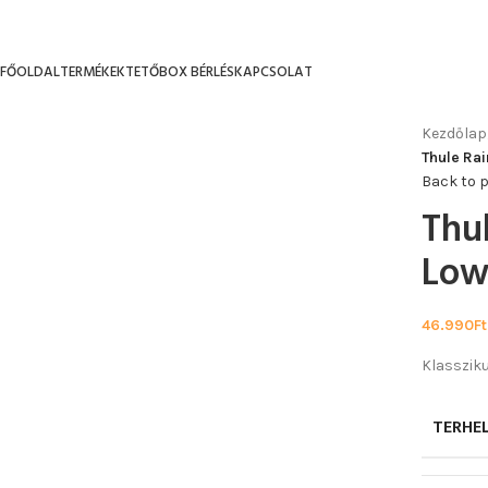
FŐOLDAL
TERMÉKEK
TETŐBOX BÉRLÉS
KAPCSOLAT
Kezdőlap
Thule Rai
Back to 
Thu
Low 
46.990
Ft
Klassziku
TERHE