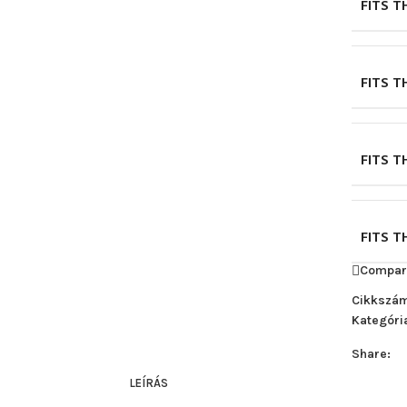
FITS 
FITS 
FITS 
FITS T
Compar
Cikkszá
Kategóri
Share:
LEÍRÁS