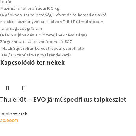
Leírás
Maximális teherbírása: 100 kg
(A gépkocsi terhelhetõségi információt keresd az autó
kezelési kézikönyvében, illetve a THULE útmutatóban)
Talpmagasság: 15 cm
(a talp aljának és a rúd tetejének távolsága)
Zárgarnitúra külön vásárolható: 527
THULE SquareBar keresztrúddal szerelhetõ
TÜV / GS tanúsítvánnyal rendelkezik
Kapcsolódó termékek
Thule Kit – EVO járműspecifikus talpkészlet
Talpkészletek
20.990
Ft