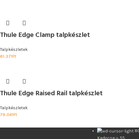
Thule Edge Clamp talpkészlet
Talpkészletek
61.371
Ft
Thule Edge Raised Rail talpkészlet
Talpkészletek
79.041
Ft
8
Kadocsa u. 55.