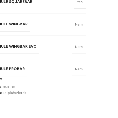
THULE SQUAREBAR
Yes
THULE WINGBAR
Nem
THULE WINGBAR EVO
Nem
HULE PROBAR
Nem
e
m:
951000
a:
Talpkészletek