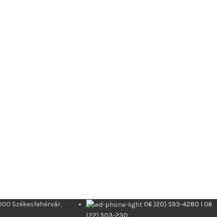
000 Székesfehérvár,
06 )20) 593-4280 I 06
(22) 503-230