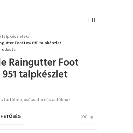
/
Talpkészletek
/
ngutter Foot Low 951 talpkészlet
products
le Raingutter Foot
951 talpkészlet
s tartótalp, esõcsatornás autókhoz.
LHETŐSÉG
100 kg