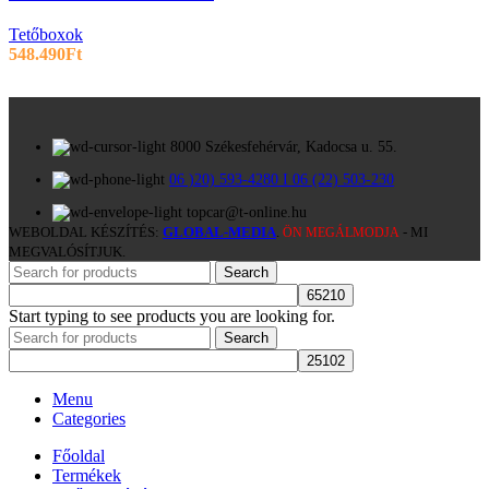
Tetőboxok
548.490
Ft
8000 Székesfehérvár, Kadocsa u. 55.
06 )20) 593-4280 I 06 (22) 503-230
topcar@t-online.hu
WEBOLDAL KÉSZÍTÉS:
GLOBAL-MEDIA
.
- MI
ÖN MEGÁLMODJA
MEGVALÓSÍTJUK.
Search
Start typing to see products you are looking for.
Search
Menu
Categories
Főoldal
Termékek