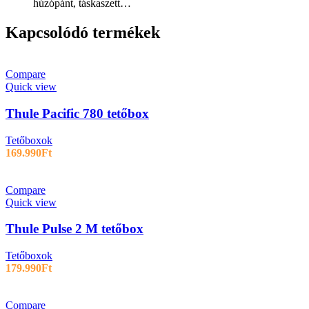
húzópánt, táskaszett…
Kapcsolódó termékek
Compare
Quick view
Thule Pacific 780 tetőbox
Tetőboxok
169.990
Ft
Compare
Quick view
Thule Pulse 2 M tetőbox
Tetőboxok
179.990
Ft
Compare