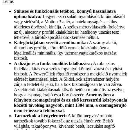
Leírás
Stílusos és funkcionális tetõbox, könnyû használatra
optimalizálva:
Legyen szó családi nyaralásról, kirándulásról
vagy síelésrõl, a Motion 3 a tér, a hatékonyság és a stílus
tökéletes ötvözetét kínálja. A széles méretválaszték (beleértve
az új, alacsony profilú kialakítást is) hatékony utazást tesz
lehetõvé, a tárolókapicátás csökkentése nélkül.
Kategóriájában vezetõ aerodinamika:
A szárny alakú,
dinamikus profilú, elõre dõlõ orrnak köszönhetõen a
légellenállás minimális, így üzemanyagtakarékos utazást
biztosít.
A dizájn és a funkcionalitás találkozása:
A robusztus
fedélkialakítás és a széles fogantyú könnyû zárást és nyitást
biztosít. A PowerClick rögzítõ rendszer a megfelelõ nyomaték
elérését kattanással jelzi. A SlideLock zárrendszer helyére
zárja a fedelet és jelzi, ha a box biztonságosan le van zárva.
Az elõretolt kialakításnak köszönhetõen minimális az esélye,
hogy a csomagtérajtó és a box összeér.
Amennyiben a
felnyitott csomagtérajtó és az elsõ keresztrúd középvonala
közötti távolság nagyobb, mint 1304 mm, a csomagtérajtó
nem ér össze a tetõboxxal.
Tartozékok a kényelemért:
A külön megvásárolható
tartozékok tovább fokozzák az utazás élményét: Belsõ
világítás, takaróponyva, kivehetõ betét, lecsukást segítõ