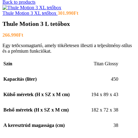
Back to products
Thule Motion 3 XL tetőbox
301.990
Ft
Thule Motion 3 L tetőbox
266.990
Ft
Egy tetõcsomagtartó, amely tökéletesen illeszti a teljesítmény-stílus
és a prémium funkciókat.
Szín
Titan Glossy
Kapacitás (liter)
450
Külső méretek (H x SZ x M cm)
194 x 89 x 43
Belső méretek (H x SZ x M cm)
182 x 72 x 38
A keresztrúd magassága (cm)
38