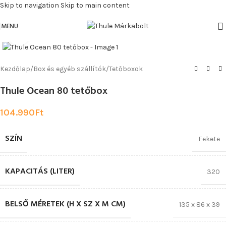
Skip to navigation
Skip to main content
MENU
Click to enlarge
Kezdőlap
/
Box és egyéb szállítók
/
Tetőboxok
Thule Ocean 80 tetőbox
104.990
Ft
SZÍN
Fekete
KAPACITÁS (LITER)
320
BELSŐ MÉRETEK (H X SZ X M CM)
135 x 86 x 39