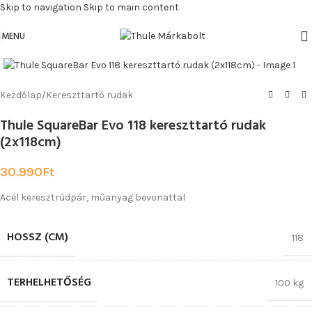
Skip to navigation
Skip to main content
MENU
Click to enlarge
Kezdőlap
/
Kereszttartó rudak
Thule SquareBar Evo 118 kereszttartó rudak
(2x118cm)
30.990
Ft
Acél keresztrúdpár, mûanyag bevonattal
HOSSZ (CM)
118
TERHELHETŐSÉG
100 kg