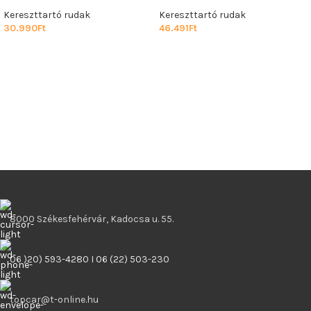
Kereszttartó rudak
Kereszttartó rudak
30.990
Ft
46.491
Ft
8000 Székesfehérvár, Kadocsa u. 55.
06 )20) 593-4280 I 06 (22) 503-230
topcar@t-online.hu