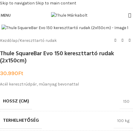
Skip to navigation
Skip to main content
MENU
Click to enlarge
Kezdőlap
/
Kereszttartó rudak
Thule SquareBar Evo 150 kereszttartó rudak
(2x150cm)
30.990
Ft
Acél keresztrúdpár, mûanyag bevonattal
HOSSZ (CM)
150
TERHELHETŐSÉG
100 kg