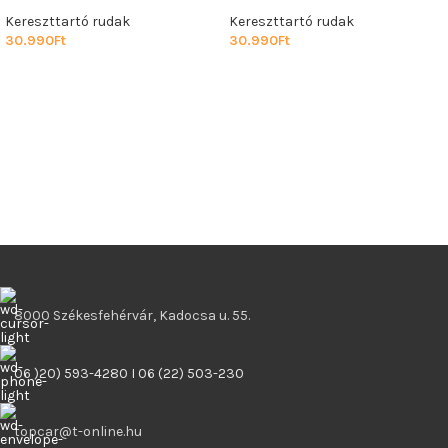
Kereszttartó rudak
Kereszttartó rudak
30.990
Ft
30.990
Ft
8000 Székesfehérvár, Kadocsa u. 55.
06 )20) 593-4280 I 06 (22) 503-230
topcar@t-online.hu