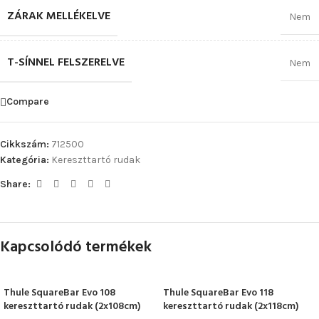
ZÁRAK MELLÉKELVE
Nem
T-SÍNNEL FELSZERELVE
Nem
Compare
Cikkszám:
712500
Kategória:
Kereszttartó rudak
Share:
Kapcsolódó termékek
Thule SquareBar Evo 108
Thule SquareBar Evo 118
kereszttartó rudak (2x108cm)
kereszttartó rudak (2x118cm)