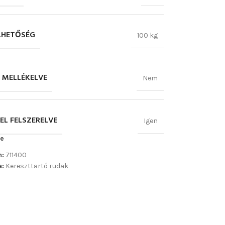
LHETŐSÉG
100 kg
 MELLÉKELVE
Nem
EL FELSZERELVE
Igen
e
m:
711400
a:
Kereszttartó rudak