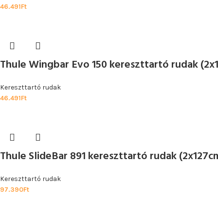
46.491
Ft
Thule Wingbar Evo 150 kereszttartó rudak (2x
Kereszttartó rudak
46.491
Ft
Thule SlideBar 891 kereszttartó rudak (2x127c
Kereszttartó rudak
97.390
Ft