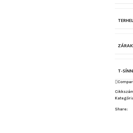
TERHE
ZÁRAK
T-SÍNN
Compar
Cikkszá
Kategóri
Share: