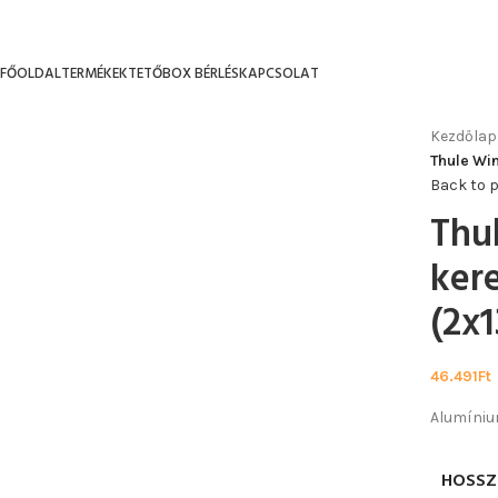
FŐOLDAL
TERMÉKEK
TETŐBOX BÉRLÉS
KAPCSOLAT
Kezdőlap
Thule Wi
Back to 
Thu
kere
(2x
46.491
Ft
Alumíniu
HOSSZ