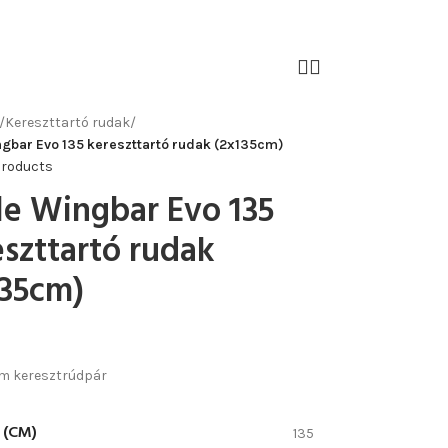
/
Kereszttartó rudak
/
ngbar Evo 135 kereszttartó rudak (2x135cm)
products
le Wingbar Evo 135
szttartó rudak
135cm)
m keresztrúdpár
 (CM)
135