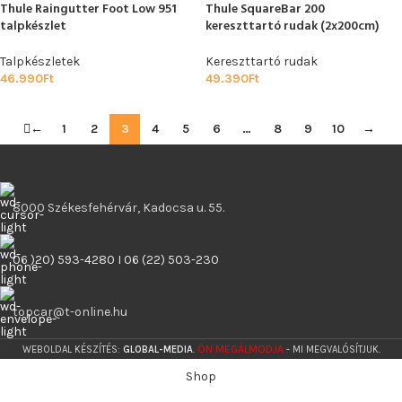
Thule Raingutter Foot Low 951
Thule SquareBar 200
talpkészlet
kereszttartó rudak (2x200cm)
Talpkészletek
Kereszttartó rudak
46.990
Ft
49.390
Ft
←
1
2
3
4
5
6
…
8
9
10
→
8000 Székesfehérvár, Kadocsa u. 55.
06 )20) 593-4280 I 06 (22) 503-230
topcar@t-online.hu
ÖN MEGÁLMODJA
WEBOLDAL KÉSZÍTÉS:
GLOBAL-MEDIA
.
- MI MEGVALÓSÍTJUK.
Shop