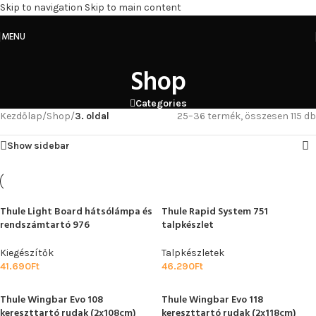
Skip to navigation
Skip to main content
MENU
Shop
Categories
Kezdőlap
/
Shop
/
3. oldal
25–36 termék, összesen 115 db
Show sidebar
Thule Light Board hátsólámpa és
Thule Rapid System 751
rendszámtartó 976
talpkészlet
Kiegészítők
Talpkészletek
41.690
Ft
46.290
Ft
Thule Wingbar Evo 108
Thule Wingbar Evo 118
kereszttartó rudak (2x108cm)
kereszttartó rudak (2x118cm)